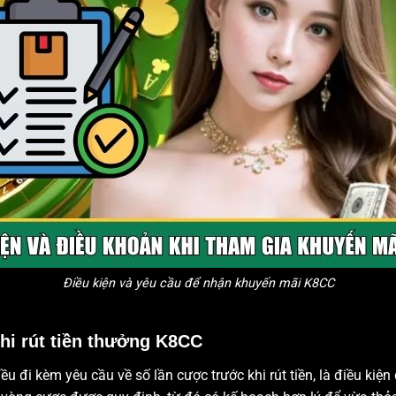
Điều kiện và yêu cầu để nhận khuyến mãi K8CC
hi rút tiền thưởng K8CC
đi kèm yêu cầu về số lần cược trước khi rút tiền, là điều kiệ