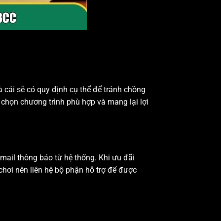
 cái sẽ có quy định cụ thể để tránh chồng
 chọn chương trình phù hợp và mang lại lợi
mail thông báo từ hệ thống. Khi ưu đãi
chơi nên liên hệ bộ phận hỗ trợ để được