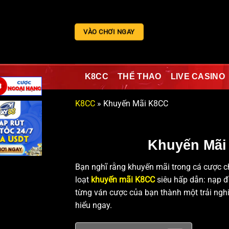
Bỏ
qua
nội
VÀO CHƠI NGAY
dung
K8CC
THỂ THAO
LIVE CASINO
K8CC
»
Khuyến Mãi K8CC
Khuyến Mãi 
Bạn nghĩ rằng khuyến mãi trong cá cược ch
loạt
khuyến mãi K8CC
siêu hấp dẫn: nạp đ
từng ván cược của bạn thành một trải nghi
hiểu ngay.