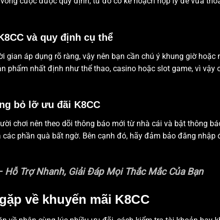
lệ vòng cược được quy định, từ đó có kế hoạch hợp lý để vừa thỏ
K8CC và quy định cụ thể
 gian áp dụng rõ ràng, vậy nên bạn cần chú ý khung giờ hoặc n
ản phẩm nhất định như thể thao, casino hoặc slot game, vì vậy 
ng bỏ lỡ ưu đãi K8CC
gười chơi nên theo dõi thông báo mới từ nhà cái và bật thông b
 các phần quà bất ngờ. Bên cạnh đó, hãy đảm bảo đăng nhập đún
– Hỗ Trợ Nhanh, Giải Đáp Mọi Thắc Mắc Của Bạn
 gặp về khuyến mãi K8CC