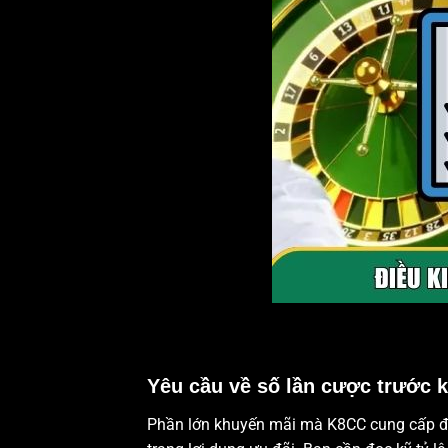
Yêu cầu về số lần cược trước k
Phần lớn khuyến mãi mà K8CC cung cấp đều 