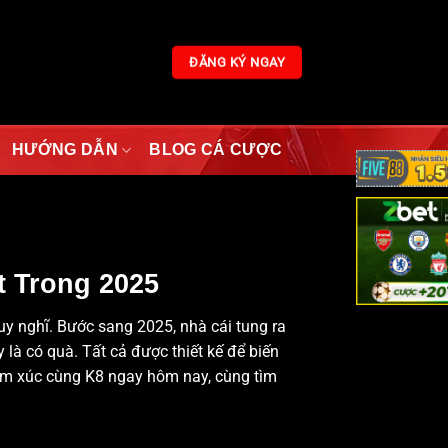
ĐĂNG KÝ NGAY
HƯỚNG DẪN
BLOG CÁ CƯỢC
t Trong 2025
uy nghĩ. Bước sang 2025, nhà cái tung ra
là có quà. Tất cả được thiết kế để biến
cảm xúc cùng K8 ngay hôm nay, cùng tìm