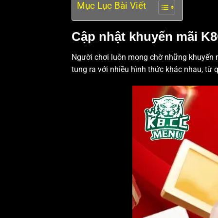
Mục Lục Bài Viết
Cập nhật khuyến mãi K8
Người chơi luôn mong chờ những khuyến mã
tung ra với nhiều hình thức khác nhau, từ