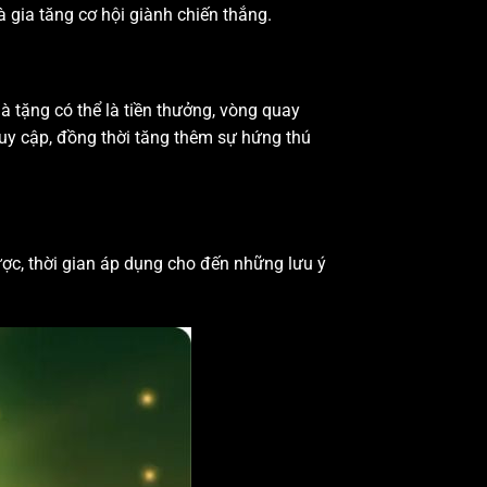
à gia tăng cơ hội giành chiến thắng.
 tặng có thể là tiền thưởng, vòng quay
truy cập, đồng thời tăng thêm sự hứng thú
ược, thời gian áp dụng cho đến những lưu ý