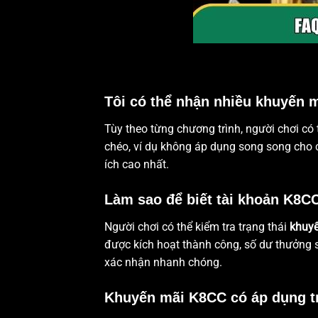
Tôi có thể nhận nhiều khuyến 
Tùy theo từng chương trình, người chơi có
chéo, ví dụ không áp dụng song song cho c
ích cao nhất.
Làm sao để biết tài khoản K8C
Người chơi có thể kiểm tra trạng thái
khuy
được kích hoạt thành công, số dư thưởng s
xác nhận nhanh chóng.
Khuyến mãi K8CC có áp dụng t