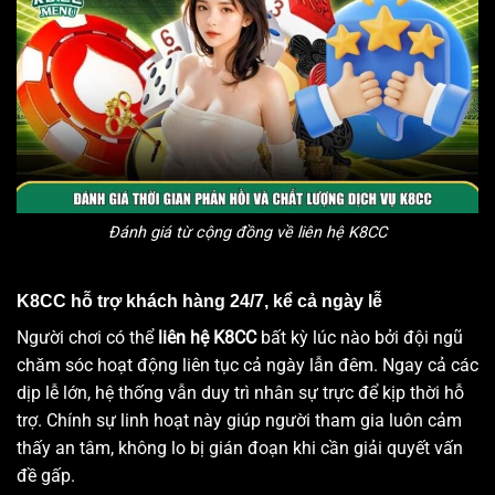
Đánh giá từ cộng đồng về liên hệ K8CC
K8CC hỗ trợ khách hàng 24/7, kể cả ngày lễ
Người chơi có thể
liên hệ K8CC
bất kỳ lúc nào bởi đội ngũ
chăm sóc hoạt động liên tục cả ngày lẫn đêm. Ngay cả các
dịp lễ lớn, hệ thống vẫn duy trì nhân sự trực để kịp thời hỗ
trợ. Chính sự linh hoạt này giúp người tham gia luôn cảm
thấy an tâm, không lo bị gián đoạn khi cần giải quyết vấn
đề gấp.