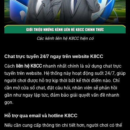
Các kênh liên hệ K8CC hiện có
Chat trực tuyến 24/7 ngay trên website K8CC
Cách
liên hệ K8CC
nhanh nhất chính là sử dụng chat trực
tuyến trên website. Hệ thống này hoạt động suốt 24/7, giúp
người chơi được hỗ trợ kịp thời bất kể thời điểm nào. Chỉ
cần mở cửa sổ chat, đặt câu hỏi, nhân viên sẽ phản hồi
gần như ngay lập tức, đảm bảo giải quyết vấn đề nhanh
gọn.
Hỗ trợ qua email và hotline K8CC
Nếu cần cung cấp thông tin chi tiết hơn, người chơi có thể