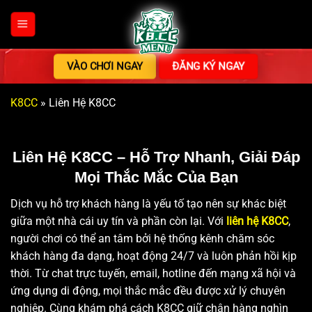
Bỏ
qua
nội
dung
VÀO CHƠI NGAY
ĐĂNG KÝ NGAY
K8CC
»
Liên Hệ K8CC
Liên Hệ K8CC – Hỗ Trợ Nhanh, Giải Đáp
Mọi Thắc Mắc Của Bạn
Dịch vụ hỗ trợ khách hàng là yếu tố tạo nên sự khác biệt
giữa một nhà cái uy tín và phần còn lại. Với
liên hệ K8CC
,
người chơi có thể an tâm bởi hệ thống kênh chăm sóc
khách hàng đa dạng, hoạt động 24/7 và luôn phản hồi kịp
thời. Từ chat trực tuyến, email, hotline đến mạng xã hội và
ứng dụng di động, mọi thắc mắc đều được xử lý chuyên
nghiệp. Cùng khám phá cách K8CC giữ chân hàng nghìn