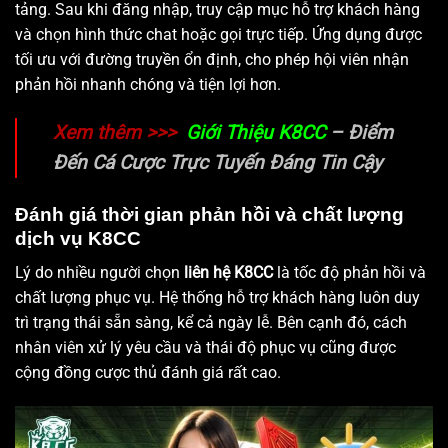
tảng. Sau khi đăng nhập, truy cập mục hỗ trợ khách hàng
và chọn hình thức chat hoặc gọi trực tiếp. Ứng dụng được
tối ưu với đường truyền ổn định, cho phép hội viên nhận
phản hồi nhanh chóng và tiện lợi hơn.
Xem thêm >>>
Giới Thiệu K8CC
– Điểm
Đến Cá Cược Trực Tuyến Đáng Tin Cậy
Đánh giá thời gian phản hồi và chất lượng
dịch vụ K8CC
Lý do nhiều người chọn
liên hệ K8CC
là tốc độ phản hồi và
chất lượng phục vụ. Hệ thống hỗ trợ khách hàng luôn duy
trì trạng thái sẵn sàng, kể cả ngày lễ. Bên cạnh đó, cách
nhân viên xử lý yêu cầu và thái độ phục vụ cũng được
cộng đồng cược thủ đánh giá rất cao.