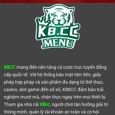
K8CC
mang đến nền tảng cá cược trực tuyến đẳng
cấp quốc tế. Với hệ thống bảo mật tiên tiến, giấy
phép hợp pháp và sản phẩm đa dạng từ thể thao,
casino, slot game đến xổ số, K88CC đảm bảo trải
nghiệm mượt mà, chân thực ngay trên mọi thiết bị.
Tham gia nhà cái
K8cc
, người chơi tận hưởng giải trí
thông minh, quản lý tài khoản an toàn và cơ hội