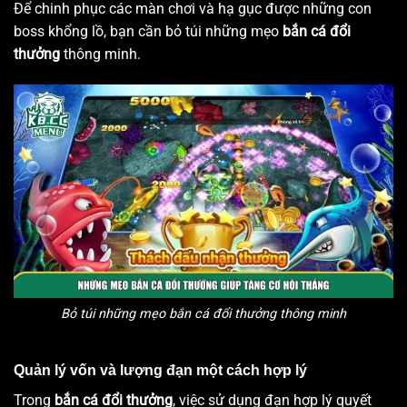
Để chinh phục các màn chơi và hạ gục được những con
boss khổng lồ, bạn cần bỏ túi những mẹo
bắn cá đổi
thưởng
thông minh.
Bỏ túi những mẹo bắn cá đổi thưởng thông minh
Quản lý vốn và lượng đạn một cách hợp lý
Trong
bắn cá đổi thưởng
, việc sử dụng đạn hợp lý quyết