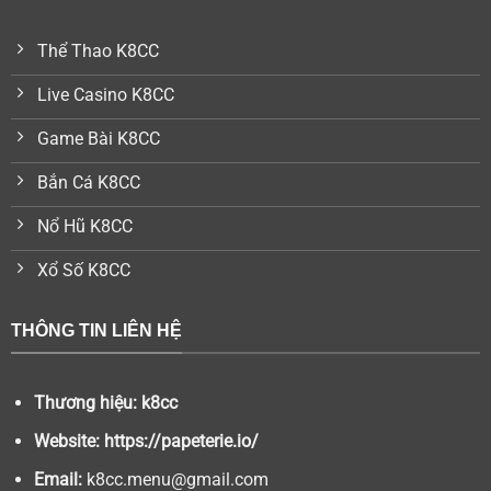
Thể Thao K8CC
Live Casino K8CC
Game Bài K8CC
Bắn Cá K8CC
Nổ Hũ K8CC
Xổ Số K8CC
THÔNG TIN LIÊN HỆ
Thương hiệu:
k8cc
Website:
https://papeterie.io/
Email:
k8cc.menu@gmail.com