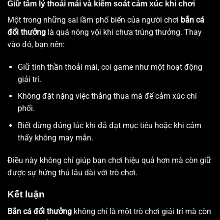
Giữ tâm lý thoải mái và kiểm soát cảm xúc khi chơi
Một trong những sai lầm phổ biến của người chơi
bắn cá
đổi thưởng
là quá nóng vội khi chưa trúng thưởng. Thay
vào đó, bạn nên:
Giữ tinh thần thoải mái, coi game như một hoạt động
giải trí.
Không đặt nặng việc thắng thua mà để cảm xúc chi
phối.
Biết dừng đúng lúc khi đã đạt mục tiêu hoặc khi cảm
thấy không may mắn.
Điều này không chỉ giúp bạn chơi hiệu quả hơn mà còn giữ
được sự hứng thú lâu dài với trò chơi.
Kết luận
Bắn cá đổi thưởng
không chỉ là một trò chơi giải trí mà còn