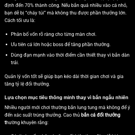
định đến 70% thành công. Nếu bắn quá nhiều vào cá nhỏ,
bạn dễ bị “cháy túi” mà không thu được phần thưởng lớn.
Cách tối ưu là:
Phân bổ vốn rõ ràng cho từng màn chơi.
Ưu tiên cá lớn hoặc boss để tăng phần thưởng.
Dùng đạn mạnh vào thời điểm cần thiết thay vì bắn dàn
trải.
Quản lý vốn tốt sẽ giúp bạn kéo dài thời gian chơi và gia
tăng tỷ lệ đổi thưởng.
Lựa chọn mục tiêu thông minh thay vì bắn ngẫu nhiên
Nhiều người mới chơi thường bắn lung tung mà không để ý
đến xác suất trúng thưởng. Cao thủ
bắn cá đổi thưởng
t
hường khuyên rằng: