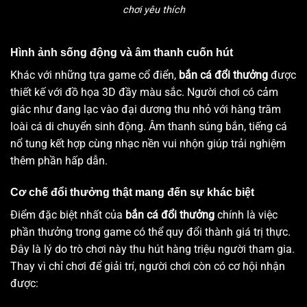
chơi yêu thích
Hình ảnh sống động và âm thanh cuốn hút
Khác với những tựa game cổ điển,
bắn cá đổi thưởng
được
thiết kế với đồ họa 3D đầy màu sắc. Người chơi có cảm
giác như đang lạc vào đại dương thu nhỏ với hàng trăm
loài cá di chuyển sinh động. Âm thanh súng bắn, tiếng cá
nổ tung kết hợp cùng nhạc nền vui nhộn giúp trải nghiệm
thêm phần hấp dẫn.
Cơ chế đổi thưởng thật mang đến sự khác biệt
Điểm đặc biệt nhất của
bắn cá đổi thưởng
chính là việc
phần thưởng trong game có thể quy đổi thành giá trị thực.
Đây là lý do trò chơi này thu hút hàng triệu người tham gia.
Thay vì chỉ chơi để giải trí, người chơi còn có cơ hội nhận
được: