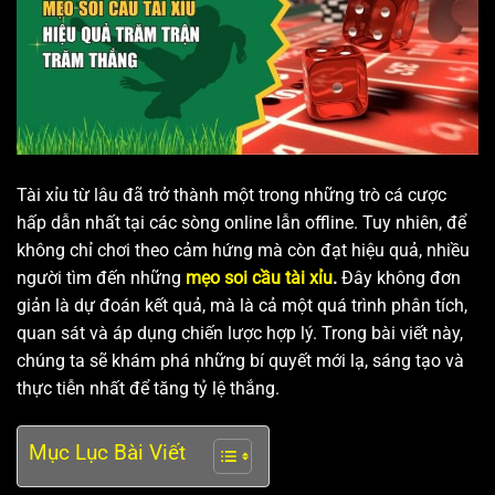
Tài xỉu từ lâu đã trở thành một trong những trò cá cược
hấp dẫn nhất tại các sòng online lẫn offline. Tuy nhiên, để
không chỉ chơi theo cảm hứng mà còn đạt hiệu quả, nhiều
người tìm đến những
mẹo soi cầu tài xỉu
.
Đây không đơn
giản là dự đoán kết quả, mà là cả một quá trình phân tích,
quan sát và áp dụng chiến lược hợp lý. Trong bài viết này,
chúng ta sẽ khám phá những bí quyết mới lạ, sáng tạo và
thực tiễn nhất để tăng tỷ lệ thắng.
Mục Lục Bài Viết