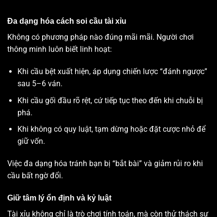
Đa dạng hóa cách soi cầu tài xỉu
Không có phương pháp nào đúng mãi mãi. Người chơi
thông minh luôn biết linh hoạt:
Khi cầu bệt xuất hiện, áp dụng chiến lược “đánh ngược”
sau 5–6 ván.
Khi cầu gối đầu rõ rệt, cứ tiếp tục theo đến khi chuỗi bị
phá.
Khi không có quy luật, tạm dừng hoặc đặt cược nhỏ để
giữ vốn.
Việc đa dạng hóa tránh bạn bị “bắt bài” và giảm rủi ro khi
cầu bất ngờ đổi.
Giữ tâm lý ổn định và kỷ luật
Tài xỉu không chỉ là trò chơi tính toán, mà còn thử thách sự