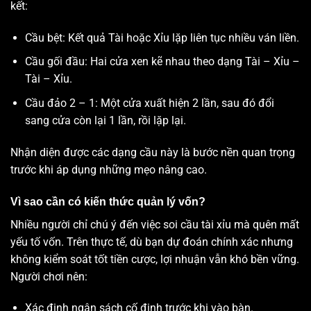
kết:
Cầu bệt: Kết quả Tài hoặc Xỉu lặp liên tục nhiều ván liền.
Cầu gối đầu: Hai cửa xen kẽ nhau theo dạng Tài – Xỉu –
Tài – Xỉu.
Cầu đảo 2 – 1: Một cửa xuất hiện 2 lần, sau đó đổi
sang cửa còn lại 1 lần, rồi lặp lại.
Nhận diện được các dạng cầu này là bước nền quan trọng
trước khi áp dụng những mẹo nâng cao.
Vì sao cần có kiến thức quản lý vốn?
Nhiều người chỉ chú ý đến việc soi cầu tài xỉu mà quên mất
yếu tố vốn. Trên thực tế, dù bạn dự đoán chính xác nhưng
không kiểm soát tốt tiền cược, lợi nhuận vẫn khó bền vững.
Người chơi nên:
Xác định ngân sách cố định trước khi vào bàn.