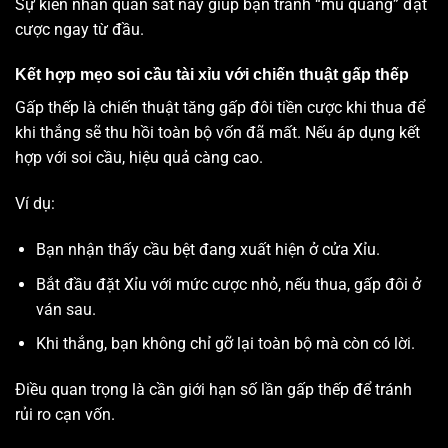
Sự kiên nhẫn quan sát này giúp bạn tránh “mù quáng” đặt
cược ngay từ đầu.
Kết hợp mẹo soi cầu tài xỉu với chiến thuật gấp thếp
Gấp thếp là chiến thuật tăng gấp đôi tiền cược khi thua để
khi thắng sẽ thu hồi toàn bộ vốn đã mất. Nếu áp dụng kết
hợp với soi cầu, hiệu quả càng cao.
Ví dụ:
Bạn nhận thấy cầu bệt đang xuất hiện ở cửa Xỉu.
Bắt đầu đặt Xỉu với mức cược nhỏ, nếu thua, gấp đôi ở
ván sau.
Khi thắng, bạn không chỉ gỡ lại toàn bộ mà còn có lời.
Điều quan trọng là cần giới hạn số lần gấp thếp để tránh
rủi ro cạn vốn.