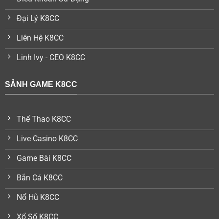
Đại Lý K8CC
Liên Hệ K8CC
Linh Ivy - CEO K8CC
SẢNH GAME K8CC
Thể Thao K8CC
Live Casino K8CC
Game Bài K8CC
Bắn Cá K8CC
Nổ Hũ K8CC
Xổ Số K8CC