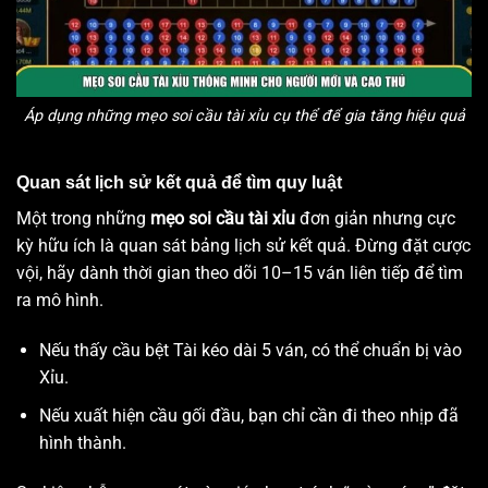
Áp dụng những mẹo soi cầu tài xỉu cụ thể để gia tăng hiệu quả
Quan sát lịch sử kết quả để tìm quy luật
Một trong những
mẹo soi cầu tài xỉu
đơn giản nhưng cực
kỳ hữu ích là quan sát bảng lịch sử kết quả. Đừng đặt cược
vội, hãy dành thời gian theo dõi 10–15 ván liên tiếp để tìm
ra mô hình.
Nếu thấy cầu bệt Tài kéo dài 5 ván, có thể chuẩn bị vào
Xỉu.
Nếu xuất hiện cầu gối đầu, bạn chỉ cần đi theo nhịp đã
hình thành.