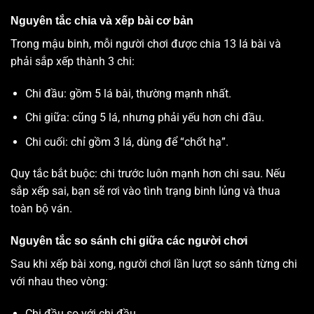
Nguyên tắc chia và xếp bài cơ bản
Trong mậu binh, mỗi người chơi được chia 13 lá bài và
phải sắp xếp thành 3 chi:
Chi đầu: gồm 5 lá bài, thường mạnh nhất.
Chi giữa: cũng 5 lá, nhưng phải yếu hơn chi đầu.
Chi cuối: chỉ gồm 3 lá, dùng để “chốt hạ”.
Quy tắc bắt buộc: chi trước luôn mạnh hơn chi sau. Nếu
sắp xếp sai, bạn sẽ rơi vào tình trạng binh lủng và thua
toàn bộ ván.
Nguyên tắc so sánh chi giữa các người chơi
Sau khi xếp bài xong, người chơi lần lượt so sánh từng chi
với nhau theo vòng:
Chi đầu so với chi đầu.