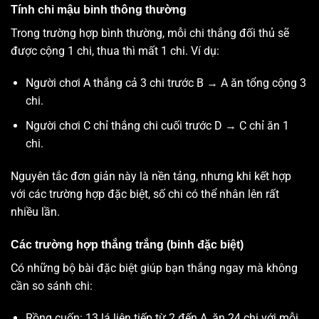
Tính chi mậu binh thông thường
Trong trường hợp bình thường, mỗi chi thắng đối thủ sẽ
được cộng 1 chi, thua thì mất 1 chi. Ví dụ:
Người chơi A thắng cả 3 chi trước B → A ăn tổng cộng 3
chi.
Người chơi C chỉ thắng chi cuối trước D → C chỉ ăn 1
chi.
Nguyên tắc đơn giản này là nền tảng, nhưng khi kết hợp
với các trường hợp đặc biệt, số chi có thể nhân lên rất
nhiều lần.
Các trường hợp thắng trắng (binh đặc biệt)
Có những bộ bài đặc biệt giúp bạn thắng ngay mà không
cần so sánh chi:
Rồng cuốn: 13 lá liên tiếp từ 2 đến A, ăn 24 chi với mỗi