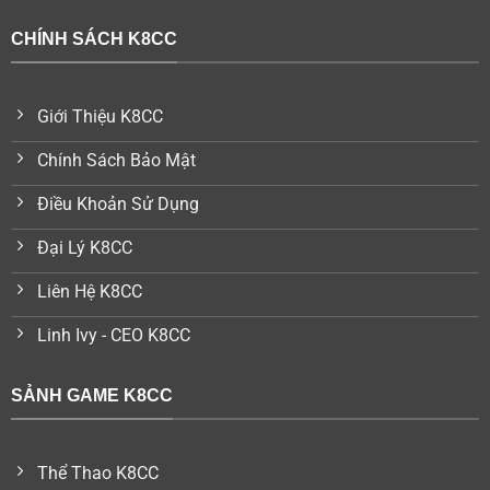
CHÍNH SÁCH K8CC
Giới Thiệu K8CC
Chính Sách Bảo Mật
Điều Khoản Sử Dụng
Đại Lý K8CC
Liên Hệ K8CC
Linh Ivy - CEO K8CC
SẢNH GAME K8CC
Thể Thao K8CC