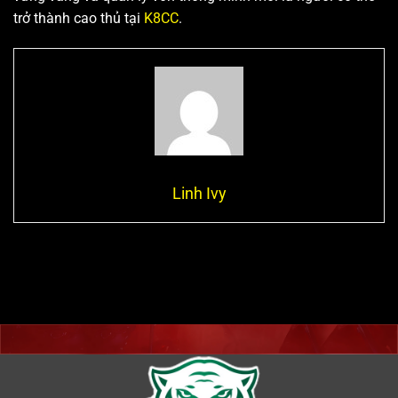
trở thành cao thủ tại
K8CC
.
Linh Ivy